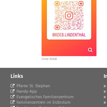
Insta KOeB
Links
I
Pfarrei St. Stephan
Handy-App
Evangelisches Familienzentrum
Familienzentren im Erzbistum