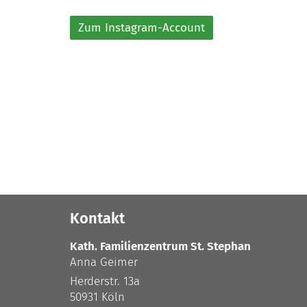
Zum Instagram-Account
Kontakt
Kath. Familienzentrum St. Stephan
Anna
Geimer
Herderstr. 13a
50931
Köln